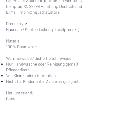
BB Project Space UG (haftungsbeschränkt)
Leinpfad 72, 22299 Hamburg, Deutschland
E-Mail:
moin@hquadrat.store
Produkttyp:
Basecap / Kopfbedeckung (Textilprodukt)
Material:
100% Baumwolle
Warnhinweise / Sicherheitshinweise:
Nur Handwäsche oder Reinigung gemäß
Pflegeetikett.
Von Kleinkindern fernhalten.
Nicht für Kinder unter 3 Jahren geeignet.
Herkunftsland:
China
UNSER SERVICE