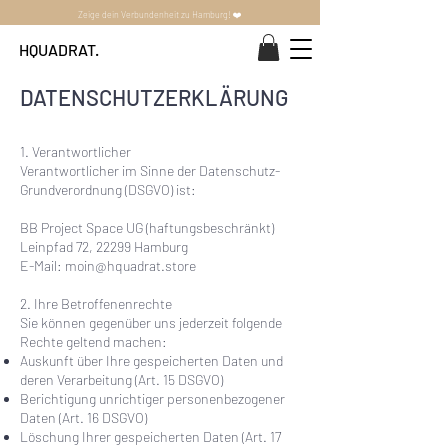
Zeige dein Verbundenheit zu Hamburg! ❤️
HQUADRAT.
DATENSCHUTZERKLÄRUNG
1. Verantwortlicher
Verantwortlicher im Sinne der Datenschutz-
Grundverordnung (DSGVO) ist:
BB Project Space UG (haftungsbeschränkt)
Leinpfad 72, 22299 Hamburg
E-Mail:
moin@hquadrat.store
2. Ihre Betroffenenrechte
Sie können gegenüber uns jederzeit folgende
Rechte geltend machen:
Auskunft über Ihre gespeicherten Daten und
deren Verarbeitung (Art. 15 DSGVO)
Berichtigung unrichtiger personenbezogener
Daten (Art. 16 DSGVO)
Löschung Ihrer gespeicherten Daten (Art. 17