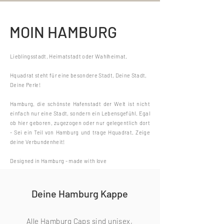
MOIN HAMBURG
Lieblingsstadt, Heimatstadt oder Wahlheimat.
Hquadrat
steht für eine besondere Stadt,
Deine Stadt,
Deine Perle!
Hamburg, die schönste Hafenstadt der Welt ist nicht
einfach nur eine Stadt, sondern ein Lebensgefühl. Egal
ob hier geboren, zugezogen oder nur gelegentlich dort
- Sei ein Teil von Hamburg und trage
Hquadrat
. Zeige
deine Verbundenheit!
Designed in Hamburg - made with love
Deine Hamburg Kappe
Alle Hamburg Caps sind unisex,