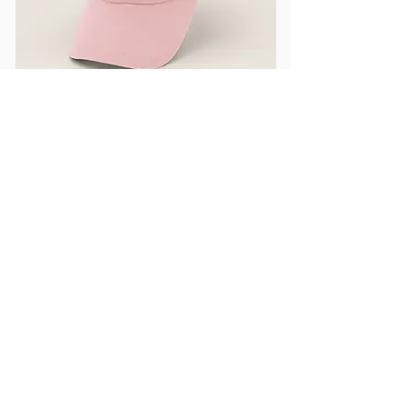
Hamburg Cap I Light Rosa
Preis
39,00 €
Flaschenpost
Trage dich in unseren Newsletter ein und
bleibe stets auf dem Laufenden zu geplanten
Rabattaktionen der Kappe sowie den